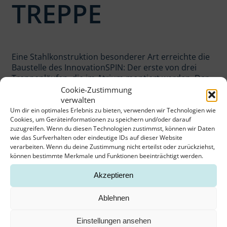
TREPPE
Eine Stahlkonstruktion besonderer Art erreichte die
Baustelle des InnovationSPIN: Der erste von drei
Treppenläufen, die im Atrium montiert werden. Der
rund 15 Meter lange Treppenlauf aus Stahlblech
Cookie-Zustimmung
verbindet das dritte Obergeschoß mit dem zweiten.
verwalten
Um dir ein optimales Erlebnis zu bieten, verwenden wir Technologien wie
Die Treppe, die im Atrium vier Stockwerke verbindet,
Cookies, um Geräteinformationen zu speichern und/oder darauf
erschließt das Gebäude als skulpturale Struktur, die
zuzugreifen. Wenn du diesen Technologien zustimmst, können wir Daten
wie das Surfverhalten oder eindeutige IDs auf dieser Website
Einblicke in die verschiedenen Nutzungseinheiten
verarbeiten. Wenn du deine Zustimmung nicht erteilst oder zurückziehst,
bietet. Die Stahltreppe besteht einschließlich der
können bestimmte Merkmale und Funktionen beeinträchtigt werden.
Stufen und Geländer aus Stahlblech. Eine besondere
Herausforderung für den Stahlbau sind die
Akzeptieren
gebogenen Zwischenpodeste. Doch nicht nur die
Konstruktion ist besonders. Auch Lieferung und
Ablehnen
Einbau bei laufendem Baubetrieb fordern die
Metallbauer: Um in das Gebäude zu gelangen steht
Einstellungen ansehen
ein Sektionaltor von 4m x 4m zur Verfügung. Hier