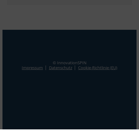
© InnovationSPIN
Impressum
Datenschutz
Cookie-Richtlinie (EU)